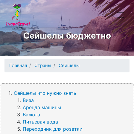
Перейти к основному содержанию
Сейшелы бюджетно
Главная
Страны
Сейшелы
Сейшелы что нужно знать
Виза
Аренда машины
Валюта
Питьевая вода
Переходник для розетки