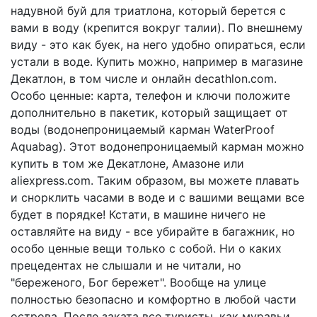
надувной буй для триатлона, который берется с
вами в воду (крепится вокруг талии). По внешнему
виду - это как буек, на него удобно опираться, если
устали в воде. Купить можно, например в магазине
Декатлон, в том числе и онлайн decathlon.com.
Особо ценные: карта, телефон и ключи положите
дополнительно в пакетик, который защищает от
воды (водонепроницаемый карман WaterProof
Aquabag). Этот водонепроницаемый карман можно
купить в том же Декатлоне, Амазоне или
aliexpress.com. Таким образом, вы можете плавать
и снорклить часами в воде и с вашими вещами все
будет в порядке! Кстати, в машине ничего не
оставляйте на виду - все убирайте в багажник, но
особо ценные вещи только с собой. Ни о каких
прецедентах не слышали и не читали, но
"береженого, Бог бережет". Вообще на улице
полностью безопасно и комфортно в любой части
острова. После заката все туристы, как муравьи