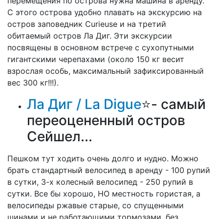
перемещения по острова нужна машина в аренду.
С этого острова удобно плавать на экскурсию на
остров заповедник Curieuse и на третий
обитаемый остров Ла Диг. Эти экскурсии
посвящены в основном встрече с сухопутными
гигантскими черепахами (около 150 кг весит
взрослая особь, максимальный зафиксированный
вес 300 кг!!!).
Ла Диг /
La Digue
⭐- самый
переоцененный остров
Сейшел...
Пешком тут ходить очень долго и нудно. Можно
брать стандартный велосипед в аренду - 100 рупий
в сутки, 3-х колесный велосипед - 250 рупий в
сутки. Все бы хорошо, НО местность гористая, а
велосипеды ржавые старые, со спущенными
шинами и не работающими тормозами, без