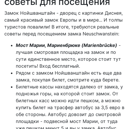
советы для посещения
Замок Нойшванштайн - дворец с картинки Диснея,
самый красивый замок Европы и в мире... И толпы
туристов повалили! В итоге, требуются реальные
советы перед посещением замка
Neuschwanstein:
Мост Марии, Мариенбрюке (Marienbrücke)
-
лучшая смотровая площадка на замок и по
сути единственное место, которое стоит тут
посетить! Вход бесплатный.
Рядом с замком
Нойшванштайн есть еще два
замка, покупая билет, смотрите куда берете.
Билетные кассы находятся далеко от замка, у
подножья горы, на которой стоит замок. От
билетных касс можно идти пешком, а можно
купить билет на трасфер автобус за 3,5 евро в
обе стороны. Автобус довозит до смотровой
площадки - подвесной мост Марии, от туда
уже пешком минут 5 и вы у замка. Автобус