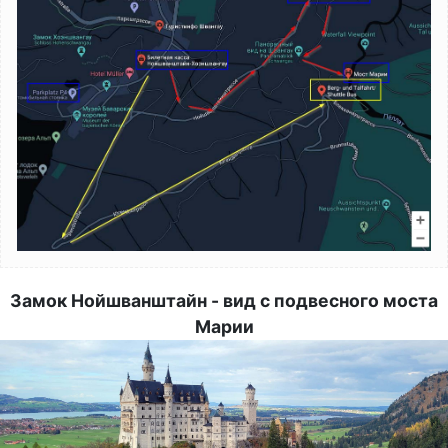
Замок Нойшванштайн - вид с подвесного моста
Марии
Image