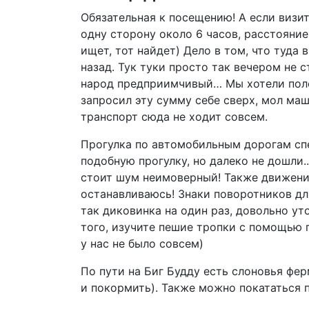
Обязательная к посещению! А если визит
одну сторону около 6 часов, расстояние
ищет, тот найдет) Дело в том, что туда
назад. Тук туки просто так вечером не 
народ предприимчивый… Мы хотели полов
запросил эту сумму себе сверх, мол ма
транспорт сюда не ходит совсем.
Прогулка по автомобильным дорогам спе
подобную прогулку, но далеко не дошли.
стоит шум неимоверный! Также движение 
останавливаюсь! Знаки поворотников для
так диковинка на один раз, довольно ут
того, изучите пешие тропки с помощью 
у нас не было совсем)
По пути на Биг Будду есть слоновья фе
и покормить). Также можно покататься п