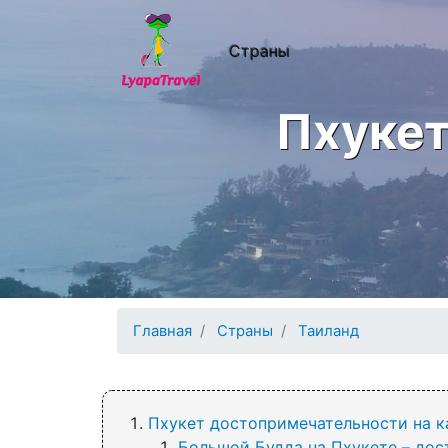
Перейти к основному содержанию
Основная нав
Страны
Пхукет
Главная
Страны
Таиланд
Пхукет достопримечательности на к
Большой Будда на Пхукете – дос