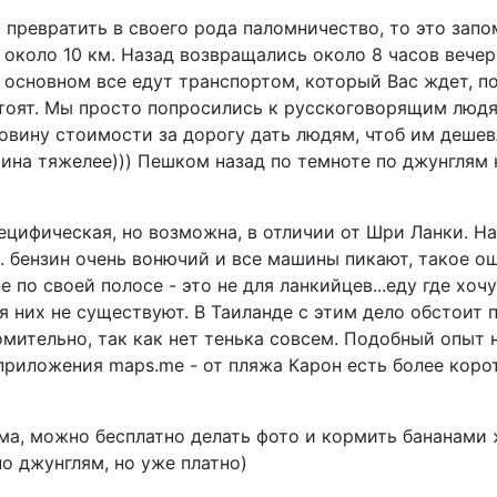
 превратить в своего рода паломничество, то это запом
 около 10 км. Назад возвращались около 8 часов вечер
 в основном все едут транспортом, который Вас ждет, п
стоят. Мы просто попросились к русскоговорящим людя
ину стоимости за дорогу дать людям, чтоб им дешевле
шина тяжелее))) Пешком назад по темноте по джунглям
цифическая, но возможна, в отличии от Шри Ланки. Н
.. бензин очень вонючий и все машины пикают, такое о
по своей полосе - это не для ланкийцев...еду где хочу
 них не существуют. В Таиланде с этим дело обстоит п
омительно, так как нет тенька совсем. Подобный опыт 
приложения maps.me - от пляжа Карон есть более корот
рма, можно бесплатно делать фото и кормить бананами 
о джунглям, но уже платно)