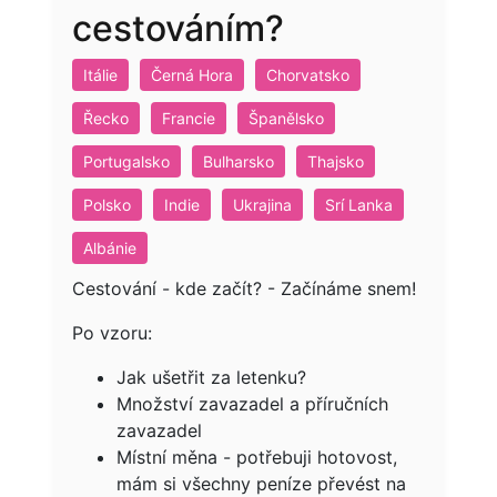
cestováním?
Itálie
Černá Hora
Chorvatsko
Řecko
Francie
Španělsko
Portugalsko
Bulharsko
Thajsko
Polsko
Indie
Ukrajina
Srí Lanka
Albánie
Cestování - kde začít? - Začínáme snem!
Po vzoru:
Jak ušetřit za letenku?
Množství zavazadel a příručních
zavazadel
Místní měna - potřebuji hotovost,
mám si všechny peníze převést na