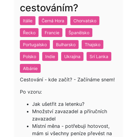
cestováním?
Itálie
Černá Hora
Chorvatsko
Řecko
Francie
Španělsko
Portugalsko
Bulharsko
Thajsko
Polsko
Indie
Ukrajina
Srí Lanka
Albánie
Cestování - kde začít? - Začínáme snem!
Po vzoru:
Jak ušetřit za letenku?
Množství zavazadel a příručních
zavazadel
Místní měna - potřebuji hotovost,
mám si všechny peníze převést na