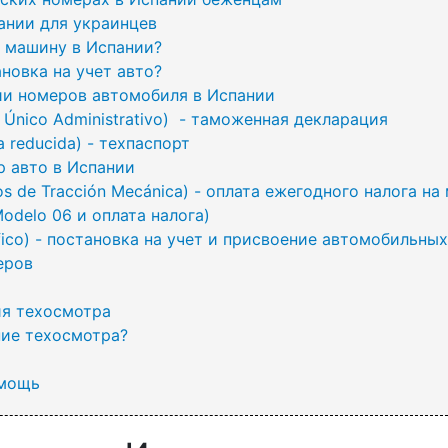
ании для украинцев
т машину в Испании?
новка на учет авто?
ии номеров автомобиля в Испании
nico Administrativo) - таможенная декларация
 reducida) - техпаспорт
 авто в Испании
os de Tracción Mecánica) - оплата ежегодного налога на
Modelo 06 и оплата налога)
áfico) - постановка на учет и присвоение автомобильны
еров
я техосмотра
ие техосмотра?
омощь