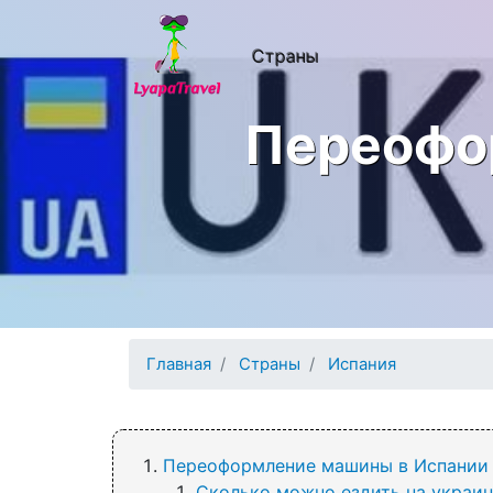
Перейти к основному содержанию
Основная нав
Страны
Переофо
Главная
Страны
Испания
Переоформление машины в Испании
Сколько можно ездить на украи