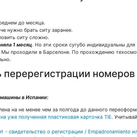
среднем до месяца.
аче нужно брать ситу заранее.
Словить ситу сложно.
аняла 1 месяц
. Но эти сроки сугубо индивидуальны для
е. Мы проходили в Барселоне. По прохождению техосмо
льно.
 перерегистрации номеров 
 машины в Испании:
лена на не менее чем за полгода до данного переофор
жна уже полученная пластиковая карточка TIE
. Учитыва
нт - свидетельство о регистрации / Empadronamiento 