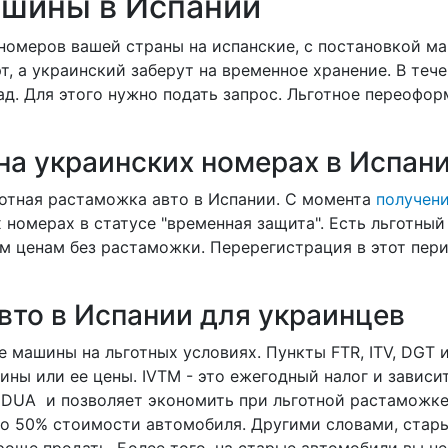
шины в Испании
номеров вашей страны на испанские, с постановкой ма
т, а украинский заберут на временное хранение. В теч
ад. Для этого нужно подать запрос. Льготное переофор
на украинских номерах в Испан
готная растаможка авто в Испании. С момента
получени
номерах в статусе "временная защита". Есть льготный
м ценам без растаможки. Перерегистрация в этот пер
вто в Испании для украинцев
машины на льготных условиях. Пункты FTR, ITV, DGT и
ины или ее цены. IVTM - это ежегодный налог и зависи
т DUA и позволяет экономить при льготной растаможке
о 50% стоимости автомобиля. Другими словами, стары