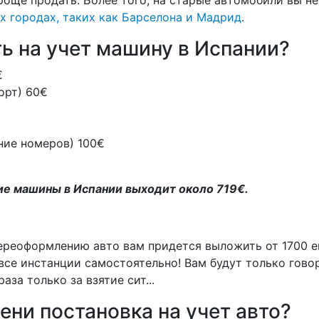
проще продать. Более того, на старые автомобили вы 
х городах, таких как Барселона и Мадрид
.
ть на учет машину в Испании?
€
порт) 60€
ние номеров) 100€
е машины в Испании выходит около 719€.
переоформлению авто вам придется выложить от 1700 
все инстанции самостоятельно! Вам будут только говор
аза только за взятие сит...
ени постановка на учет авто?