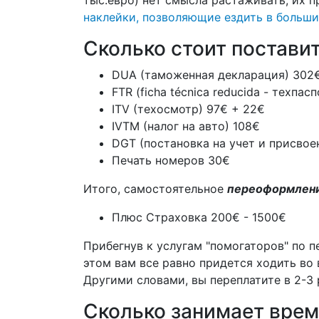
тыс.евро) нет смысла растаживать, их 
наклейки, позволяющие ездить в больши
Сколько стоит постави
DUA (таможенная декларация) 302
FTR (ficha técnica reducida - техпас
ITV (техосмотр) 97€ + 22€
IVTM (налог на авто) 108€
DGT (постановка на учет и присвое
Печать номеров 30€
Итого, самостоятельное
переоформлени
Плюс Страховка 200€ - 1500€
Прибегнув к услугам "помогаторов" по 
этом вам все равно придется ходить во 
Другими словами, вы переплатите в 2-3 р
Сколько занимает врем