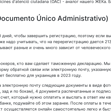
icines d'atenció ciutadana (OAC) - аналог нашего ЖЕКа.
ocumento Único Administrativo
)
 дней, чтобы завершить регистрацию, поэтому если вы
кже надо учитывать, что на перерегистрацию дается 21
бывают разные и очень много зависит от человеческого
океров, кто вам сделает таможенную декларацию. Мы 
орму обратной связи или электронную почту, указанную 
т бесплатно для украинцев в 2023 году.
электронную почту следующие документы в виде фото и
, зад и по бокам), 4 документа распечатанные и подпи
счет, который нужно оплатить и выслать в ответ им кв
 банке, подумайте об этом заранее. После оплаты в те
кт осуществляется онлайн самостоятельно легко и быс